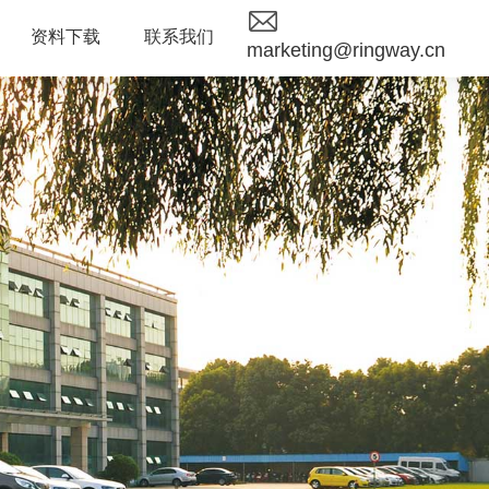
资料下载
联系我们
marketing@ringway.cn