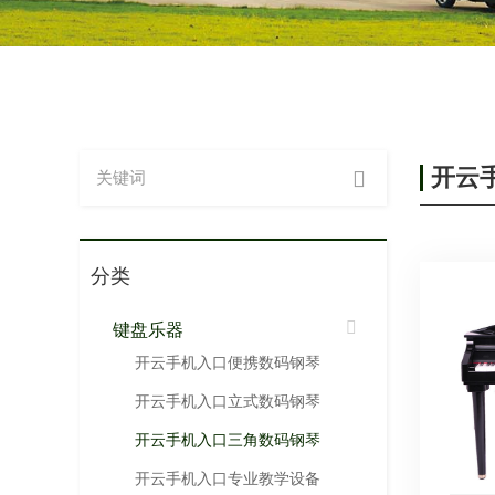
开云
分类
键盘乐器
开云手机入口便携数码钢琴
开云手机入口立式数码钢琴
开云手机入口三角数码钢琴
开云手机入口专业教学设备