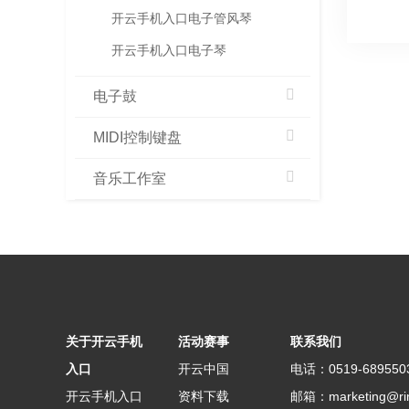
开云手机入口电子管风琴
开云手机入口电子琴
电子鼓
MIDI控制键盘
音乐工作室
关于开云手机
活动赛事
联系我们
入口
开云中国
电话：0519-689550
开云手机入口
资料下载
邮箱：
marketing@ri