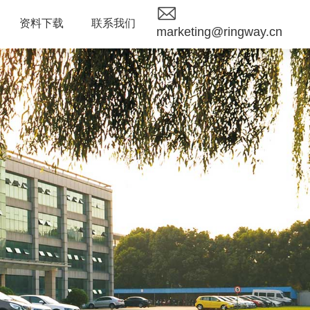
资料下载
联系我们
marketing@ringway.cn