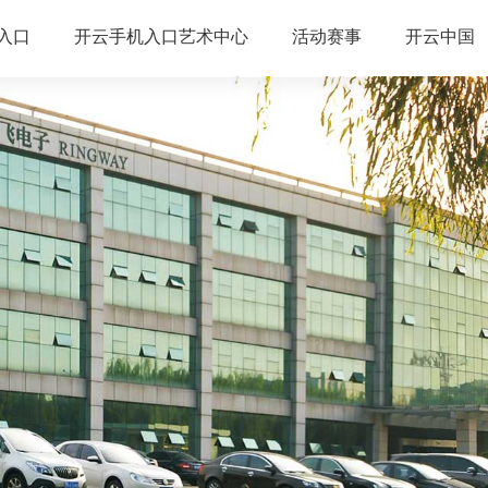
入口
开云手机入口艺术中心
活动赛事
开云中国